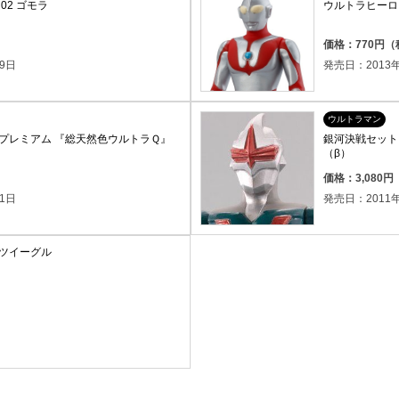
02 ゴモラ
ウルトラヒーロ
価格：770円
9日
発売日：2013年
ウルトラマン
プレミアム 『総天然色ウルトラＱ』
銀河決戦セット
（β）
）
価格：3,080
1日
発売日：2011年
ツイーグル