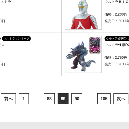
リュドラ
ウルトラＢＩＧ
）
価格：2,200
8日
発売日：2017年
ウルトラマンオーブ
ウルトラ怪獣DX
デス
ウルトラ怪獣D
）
価格：2,750
5日
発売日：2017年
...
...
前へ
1
88
89
90
105
次へ