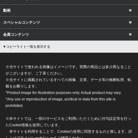
動画
スペシャルコンテンツ
会員コンテンツ
▼コピーライト一覧を表示する
※当サイトで使われる画像はイメージです。実際の商品とは多少異なること
がございますが、ご了承ください。
※当サイトに掲載されているすべての画像、文章、データ等の無断転用、転
載をお断りします。
*Product image for illustration purposes only. Actual product may vary.
*Any use or reproduction of image, acritical or data from this site is
prohibited.
※本サイトでは、一部のサービスをご利用いただくために付与設定等を行っ
たCookie情報を使用しています。
本サイトを利用することで、Cookieの使用に同意するものと致します。詳
しくは
プライバシーポリシー
をご確認ください。