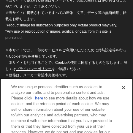
※当サイトで使われる画像はイメージです。実際の商品とは多少異なること
がございますが、ご了承ください。
※当サイトに掲載されているすべての画像、文章、データ等の無断転用、転
載をお断りします。
*Product image for illustration purposes only. Actual product may vary.
*Any use or reproduction of image, acritical or data from this site is
prohibited.
※本サイトでは、一部のサービスをご利用いただくために付与設定等を行っ
たCookie情報を使用しています。
本サイトを利用することで、Cookieの使用に同意するものと致します。詳
しくは
プライバシーポリシー
をご確認ください。
※価格は、メーカー希望小売価格です。
※商品名・発売日・価格などこのホームページの情報は変更になる場合がご
We use unique personal identifier such as cookies to
ざいますのでご了承ください。
analyze our traffic and to personalize content and ads.
Please click
here
to see more details about how we use
cookies and the retention period of each cookie. We may
privacypolicy
Do Not Sell or Share My
sell or share information about your use of our website
Personal Information
to/with our analytics and advertising partners, who may
ウェブサイトご利用条件
ソーシャルメディアポリシー
combine it with other information that you have provided to
個人情報保護方針
お問い合わせ
them or that they have collected from your use of their
services. However, we do not set and use cookies for our