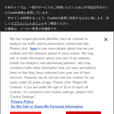
※本サイトでは、一部のサービスをご利用いただくために付与設定等を行っ
たCookie情報を使用しています。
本サイトを利用することで、Cookieの使用に同意するものと致します。詳
しくは
プライバシーポリシー
をご確認ください。
※価格は、メーカー希望小売価格です。
※商品名・発売日・価格などこのホームページの情報は変更になる場合がご
We use unique personal identifier such as cookies to
ざいますのでご了承ください。
analyze our traffic and to personalize content and ads.
Please click
here
to see more details about how we use
cookies and the retention period of each cookie. We may
privacypolicy
Do Not Sell or Share My
sell or share information about your use of our website
Personal Information
to/with our analytics and advertising partners, who may
ウェブサイトご利用条件
ソーシャルメディアポリシー
combine it with other information that you have provided to
個人情報保護方針
お問い合わせ
them or that they have collected from your use of their
services. However, we do not set and use cookies for our
users under 16 years of age. Please click “Reject All
Cookies” if you are under the age of 16 or to reject all
©BANDAI
cookies. To customize your cookie settings, please click
“Cookie Settings”.
Privacy Policy
Do Not Sell or Share My Personal Information
コピーライト一覧を表示する