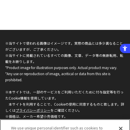
※当サイトで使われる画像はイメージです。実際の商品とは多少異なること
がございますが、ご了承ください。
※当サイトに掲載されているすべての画像、文章、データ等の無断転用、転
載をお断りします。
*Product image for illustration purposes only. Actual product may vary.
*Any use or reproduction of image, acritical or data from this site is
prohibited.
※本サイトでは、一部のサービスをご利用いただくために付与設定等を行っ
たCookie情報を使用しています。
本サイトを利用することで、Cookieの使用に同意するものと致します。詳
しくは
プライバシーポリシー
をご確認ください。
※価格は、メーカー希望小売価格です。
※商品名・発売日・価格などこのホームページの情報は変更になる場合がご
We use unique personal identifier such as cookies to
ざいますのでご了承ください。