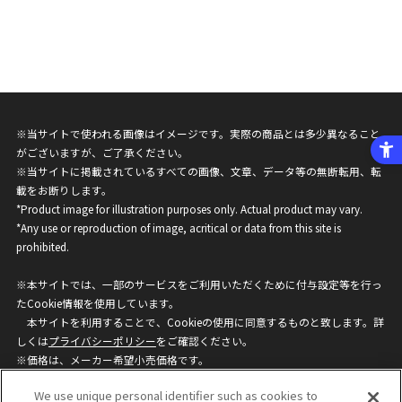
※当サイトで使われる画像はイメージです。実際の商品とは多少異なること
がございますが、ご了承ください。
※当サイトに掲載されているすべての画像、文章、データ等の無断転用、転
載をお断りします。
*Product image for illustration purposes only. Actual product may vary.
*Any use or reproduction of image, acritical or data from this site is
prohibited.
※本サイトでは、一部のサービスをご利用いただくために付与設定等を行っ
たCookie情報を使用しています。
本サイトを利用することで、Cookieの使用に同意するものと致します。詳
しくは
プライバシーポリシー
をご確認ください。
※価格は、メーカー希望小売価格です。
※商品名・発売日・価格などこのホームページの情報は変更になる場合がご
We use unique personal identifier such as cookies to
ざいますのでご了承ください。