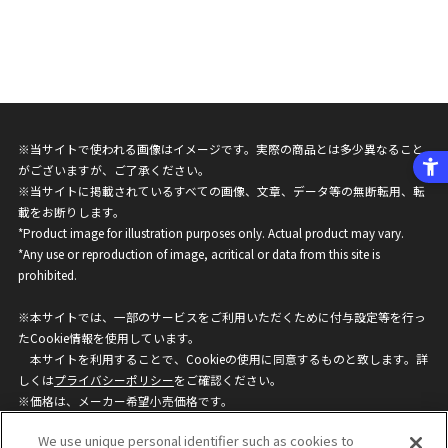
※当サイトで使われる画像はイメージです。実際の商品とは多少異なること
がございますが、ご了承ください。
※当サイトに掲載されているすべての画像、文章、データ等の無断転用、転
載をお断りします。
*Product image for illustration purposes only. Actual product may vary.
*Any use or reproduction of image, acritical or data from this site is
prohibited.
※本サイトでは、一部のサービスをご利用いただくために付与設定等を行っ
たCookie情報を使用しています。
本サイトを利用することで、Cookieの使用に同意するものと致します。詳
しくは
プライバシーポリシー
をご確認ください。
※価格は、メーカー希望小売価格です。
※商品名・発売日・価格などこのホームページの情報は変更になる場合がご
We use unique personal identifier such as cookies to
ざいますのでご了承ください。