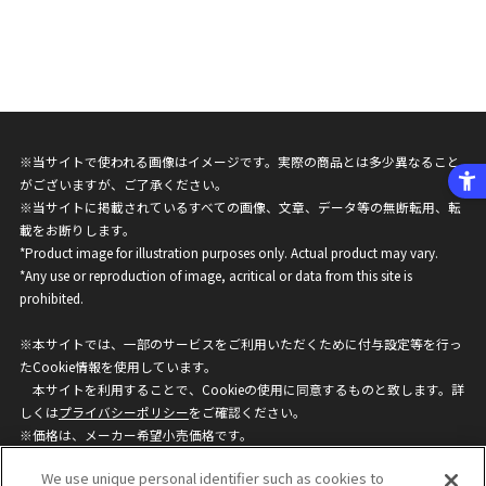
※当サイトで使われる画像はイメージです。実際の商品とは多少異なること
がございますが、ご了承ください。
※当サイトに掲載されているすべての画像、文章、データ等の無断転用、転
載をお断りします。
*Product image for illustration purposes only. Actual product may vary.
*Any use or reproduction of image, acritical or data from this site is
prohibited.
※本サイトでは、一部のサービスをご利用いただくために付与設定等を行っ
たCookie情報を使用しています。
本サイトを利用することで、Cookieの使用に同意するものと致します。詳
しくは
プライバシーポリシー
をご確認ください。
※価格は、メーカー希望小売価格です。
※商品名・発売日・価格などこのホームページの情報は変更になる場合がご
We use unique personal identifier such as cookies to
ざいますのでご了承ください。