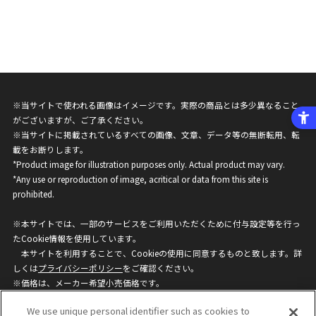
※当サイトで使われる画像はイメージです。実際の商品とは多少異なること
がございますが、ご了承ください。
※当サイトに掲載されているすべての画像、文章、データ等の無断転用、転
載をお断りします。
*Product image for illustration purposes only. Actual product may vary.
*Any use or reproduction of image, acritical or data from this site is
prohibited.
※本サイトでは、一部のサービスをご利用いただくために付与設定等を行っ
たCookie情報を使用しています。
本サイトを利用することで、Cookieの使用に同意するものと致します。詳
しくは
プライバシーポリシー
をご確認ください。
※価格は、メーカー希望小売価格です。
※商品名・発売日・価格などこのホームページの情報は変更になる場合がご
We use unique personal identifier such as cookies to
ざいますのでご了承ください。