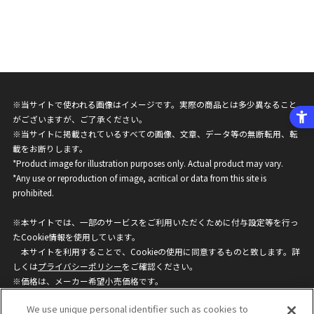
※当サイトで使われる画像はイメージです。実際の商品とは多少異なること
がございますが、ご了承ください。
※当サイトに掲載されているすべての画像、文章、データ等の無断転用、転
載をお断りします。
*Product image for illustration purposes only. Actual product may vary.
*Any use or reproduction of image, acritical or data from this site is
prohibited.
※本サイトでは、一部のサービスをご利用いただくために付与設定等を行っ
たCookie情報を使用しています。
本サイトを利用することで、Cookieの使用に同意するものと致します。詳
しくは
プライバシーポリシー
をご確認ください。
※価格は、メーカー希望小売価格です。
※商品名・発売日・価格などこのホームページの情報は変更になる場合がご
We use unique personal identifier such as cookies to
ざいますのでご了承ください。