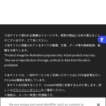
※当サイトで使われる画像はイメージです。実際の商品とは多少異なること
がございますが、ご了承ください。
※当サイトに掲載されているすべての画像、文章、データ等の無断転用、転
載をお断りします。
*Product image for illustration purposes only. Actual product may vary.
*Any use or reproduction of image, acritical or data from this site is
prohibited.
※本サイトでは、一部のサービスをご利用いただくために付与設定等を行っ
たCookie情報を使用しています。
本サイトを利用することで、Cookieの使用に同意するものと致します。詳
しくは
プライバシーポリシー
をご確認ください。
※価格は、メーカー希望小売価格です。
※商品名・発売日・価格などこのホームページの情報は変更になる場合がご
We use unique personal identifier such as cookies to
ざいますのでご了承ください。