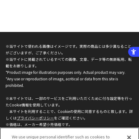
※当サイトで使われる画像はイメージです。実際の商品とは多少異なること
がございますが、ご了承ください。
※当サイトに掲載されているすべての画像、文章、データ等の無断転用、転
載をお断りします。
*Product image for illustration purposes only. Actual product may vary.
*Any use or reproduction of image, acritical or data from this site is
prohibited.
※本サイトでは、一部のサービスをご利用いただくために付与設定等を行っ
たCookie情報を使用しています。
本サイトを利用することで、Cookieの使用に同意するものと致します。詳
しくは
プライバシーポリシー
をご確認ください。
※価格は、メーカー希望小売価格です。
※商品名・発売日・価格などこのホームページの情報は変更になる場合がご
We use unique personal identifier such as cookies to
ざいますのでご了承ください。