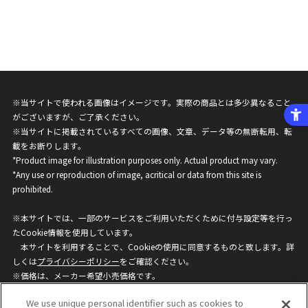
※当サイトで使われる画像はイメージです。実際の商品とは多少異なること
がございますが、ご了承ください。
※当サイトに掲載されているすべての画像、文章、データ等の無断転用、転
載をお断りします。
*Product image for illustration purposes only. Actual product may vary.
*Any use or reproduction of image, acritical or data from this site is
prohibited.
※本サイトでは、一部のサービスをご利用いただくために付与設定等を行っ
たCookie情報を使用しています。
本サイトを利用することで、Cookieの使用に同意するものと致します。詳
しくは
プライバシーポリシー
をご確認ください。
※価格は、メーカー希望小売価格です。
※商品名・発売日・価格などこのホームページの情報は変更になる場合がご
We use unique personal identifier such as cookies to
ざいますのでご了承ください。