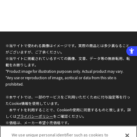
※当サイトで使われる画像はイメージです。実際の商品とは多少異なること
がございますが、ご了承ください。
※当サイトに掲載されているすべての画像、文章、データ等の無断転用、転
載をお断りします。
*Product image for illustration purposes only. Actual product may vary.
*Any use or reproduction of image, acritical or data from this site is
prohibited.
※本サイトでは、一部のサービスをご利用いただくために付与設定等を行っ
たCookie情報を使用しています。
本サイトを利用することで、Cookieの使用に同意するものと致します。詳
しくは
プライバシーポリシー
をご確認ください。
※価格は、メーカー希望小売価格です。
※商品名・発売日・価格などこのホームページの情報は変更になる場合がご
We use unique personal identifier such as cookies to
ざいますのでご了承ください。