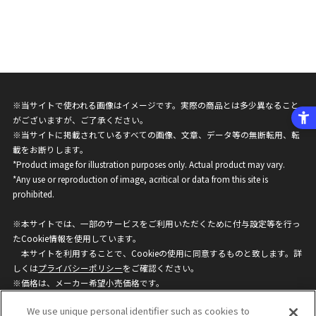
※当サイトで使われる画像はイメージです。実際の商品とは多少異なること
がございますが、ご了承ください。
※当サイトに掲載されているすべての画像、文章、データ等の無断転用、転
載をお断りします。
*Product image for illustration purposes only. Actual product may vary.
*Any use or reproduction of image, acritical or data from this site is
prohibited.
※本サイトでは、一部のサービスをご利用いただくために付与設定等を行っ
たCookie情報を使用しています。
本サイトを利用することで、Cookieの使用に同意するものと致します。詳
しくは
プライバシーポリシー
をご確認ください。
※価格は、メーカー希望小売価格です。
※商品名・発売日・価格などこのホームページの情報は変更になる場合がご
We use unique personal identifier such as cookies to
ざいますのでご了承ください。