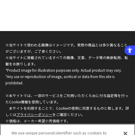
※当サイトで使われる画像はイメージです。実際の商品とは多少異なること
がございますが、ご了承ください。
※当サイトに掲載されているすべての画像、文章、データ等の無断転用、転
載をお断りします。
*Product image for illustration purposes only. Actual product may vary.
*Any use or reproduction of image, acritical or data from this site is
prohibited.
※本サイトでは、一部のサービスをご利用いただくために付与設定等を行っ
たCookie情報を使用しています。
本サイトを利用することで、Cookieの使用に同意するものと致します。詳
しくは
プライバシーポリシー
をご確認ください。
※価格は、メーカー希望小売価格です。
※商品名・発売日・価格などこのホームページの情報は変更になる場合がご
We use unique personal identifier such as cookies to
ざいますのでご了承ください。