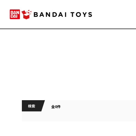
検索
全0件