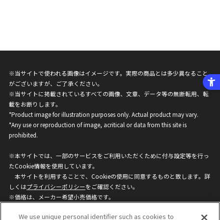
※当サイトで使われる画像はイメージです。実際の商品とは多少異なること
がございますが、ご了承ください。
※当サイトに掲載されているすべての画像、文章、データ等の無断転用、転
載をお断りします。
*Product image for illustration purposes only. Actual product may vary.
*Any use or reproduction of image, acritical or data from this site is
prohibited.
※本サイトでは、一部のサービスをご利用いただくために付与設定等を行っ
たCookie情報を使用しています。
本サイトを利用することで、Cookieの使用に同意するものと致します。詳
しくは
プライバシーポリシー
をご確認ください。
※価格は、メーカー希望小売価格です。
※商品名・発売日・価格などこのホームページの情報は変更になる場合がご
We use unique personal identifier such as cookies to
ざいますのでご了承ください。