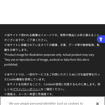
※当サイトで使われる画像はイメージです。実際の商品とは多少異なること
がございますが、ご了承ください。
※当サイトに掲載されているすべての画像、文章、データ等の無断転用、転
載をお断りします。
*Product image for illustration purposes only. Actual product may vary.
*Any use or reproduction of image, acritical or data from this site is
prohibited.
※本サイトでは、一部のサービスをご利用いただくために付与設定等を行っ
たCookie情報を使用しています。
本サイトを利用することで、Cookieの使用に同意するものと致します。詳
しくは
プライバシーポリシー
をご確認ください。
※価格は、メーカー希望小売価格です。
※商品名・発売日・価格などこのホームページの情報は変更になる場合がご
We use unique personal identifier such as cookies to
ざいますのでご了承ください。