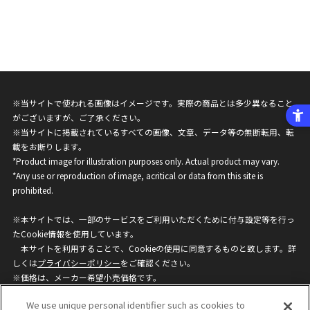
※当サイトで使われる画像はイメージです。実際の商品とは多少異なること
がございますが、ご了承ください。
※当サイトに掲載されているすべての画像、文章、データ等の無断転用、転
載をお断りします。
*Product image for illustration purposes only. Actual product may vary.
*Any use or reproduction of image, acritical or data from this site is
prohibited.
※本サイトでは、一部のサービスをご利用いただくために付与設定等を行っ
たCookie情報を使用しています。
本サイトを利用することで、Cookieの使用に同意するものと致します。詳
しくは
プライバシーポリシー
をご確認ください。
※価格は、メーカー希望小売価格です。
※商品名・発売日・価格などこのホームページの情報は変更になる場合がご
We use unique personal identifier such as cookies to
ざいますのでご了承ください。