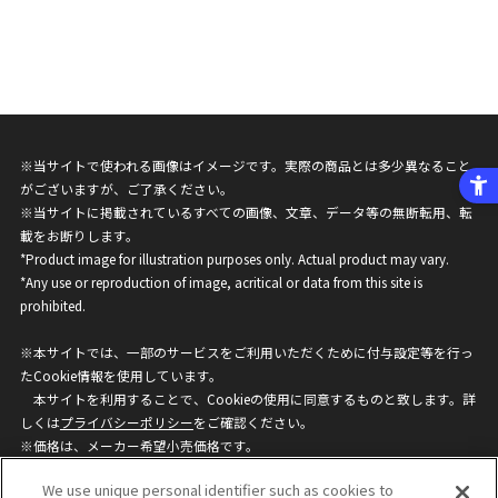
※当サイトで使われる画像はイメージです。実際の商品とは多少異なること
がございますが、ご了承ください。
※当サイトに掲載されているすべての画像、文章、データ等の無断転用、転
載をお断りします。
*Product image for illustration purposes only. Actual product may vary.
*Any use or reproduction of image, acritical or data from this site is
prohibited.
※本サイトでは、一部のサービスをご利用いただくために付与設定等を行っ
たCookie情報を使用しています。
本サイトを利用することで、Cookieの使用に同意するものと致します。詳
しくは
プライバシーポリシー
をご確認ください。
※価格は、メーカー希望小売価格です。
※商品名・発売日・価格などこのホームページの情報は変更になる場合がご
We use unique personal identifier such as cookies to
ざいますのでご了承ください。