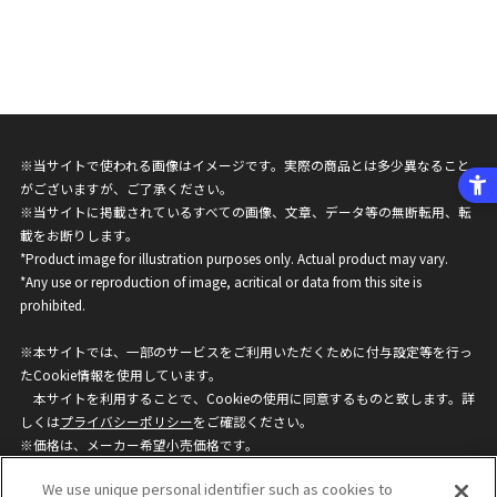
※当サイトで使われる画像はイメージです。実際の商品とは多少異なること
がございますが、ご了承ください。
※当サイトに掲載されているすべての画像、文章、データ等の無断転用、転
載をお断りします。
*Product image for illustration purposes only. Actual product may vary.
*Any use or reproduction of image, acritical or data from this site is
prohibited.
※本サイトでは、一部のサービスをご利用いただくために付与設定等を行っ
たCookie情報を使用しています。
本サイトを利用することで、Cookieの使用に同意するものと致します。詳
しくは
プライバシーポリシー
をご確認ください。
※価格は、メーカー希望小売価格です。
※商品名・発売日・価格などこのホームページの情報は変更になる場合がご
We use unique personal identifier such as cookies to
ざいますのでご了承ください。