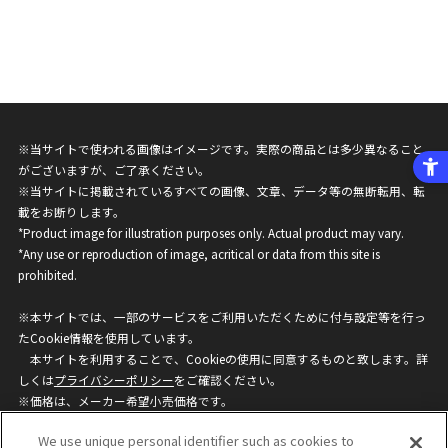
※当サイトで使われる画像はイメージです。実際の商品とは多少異なること
がございますが、ご了承ください。
※当サイトに掲載されているすべての画像、文章、データ等の無断転用、転
載をお断りします。
*Product image for illustration purposes only. Actual product may vary.
*Any use or reproduction of image, acritical or data from this site is
prohibited.
※本サイトでは、一部のサービスをご利用いただくために付与設定等を行っ
たCookie情報を使用しています。
本サイトを利用することで、Cookieの使用に同意するものと致します。詳
しくは
プライバシーポリシー
をご確認ください。
※価格は、メーカー希望小売価格です。
※商品名・発売日・価格などこのホームページの情報は変更になる場合がご
We use unique personal identifier such as cookies to
ざいますのでご了承ください。