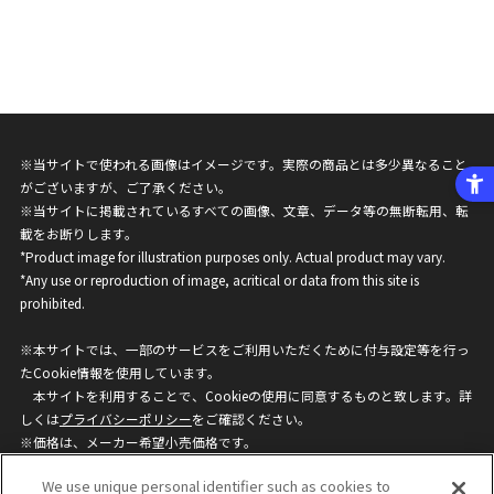
※当サイトで使われる画像はイメージです。実際の商品とは多少異なること
がございますが、ご了承ください。
※当サイトに掲載されているすべての画像、文章、データ等の無断転用、転
載をお断りします。
*Product image for illustration purposes only. Actual product may vary.
*Any use or reproduction of image, acritical or data from this site is
prohibited.
※本サイトでは、一部のサービスをご利用いただくために付与設定等を行っ
たCookie情報を使用しています。
本サイトを利用することで、Cookieの使用に同意するものと致します。詳
しくは
プライバシーポリシー
をご確認ください。
※価格は、メーカー希望小売価格です。
※商品名・発売日・価格などこのホームページの情報は変更になる場合がご
We use unique personal identifier such as cookies to
ざいますのでご了承ください。