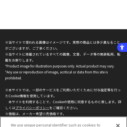
※当サイトで使われる画像はイメージです。実際の商品とは多少異なること
がございますが、ご了承ください。
※当サイトに掲載されているすべての画像、文章、データ等の無断転用、転
載をお断りします。
*Product image for illustration purposes only. Actual product may vary.
*Any use or reproduction of image, acritical or data from this site is
prohibited.
※本サイトでは、一部のサービスをご利用いただくために付与設定等を行っ
たCookie情報を使用しています。
本サイトを利用することで、Cookieの使用に同意するものと致します。詳
しくは
プライバシーポリシー
をご確認ください。
※価格は、メーカー希望小売価格です。
※商品名・発売日・価格などこのホームページの情報は変更になる場合がご
We use unique personal identifier such as cookies to
ざいますのでご了承ください。