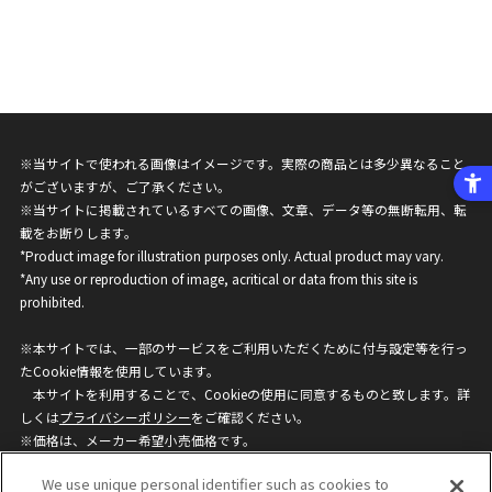
※当サイトで使われる画像はイメージです。実際の商品とは多少異なること
がございますが、ご了承ください。
※当サイトに掲載されているすべての画像、文章、データ等の無断転用、転
載をお断りします。
*Product image for illustration purposes only. Actual product may vary.
*Any use or reproduction of image, acritical or data from this site is
prohibited.
※本サイトでは、一部のサービスをご利用いただくために付与設定等を行っ
たCookie情報を使用しています。
本サイトを利用することで、Cookieの使用に同意するものと致します。詳
しくは
プライバシーポリシー
をご確認ください。
※価格は、メーカー希望小売価格です。
※商品名・発売日・価格などこのホームページの情報は変更になる場合がご
We use unique personal identifier such as cookies to
ざいますのでご了承ください。