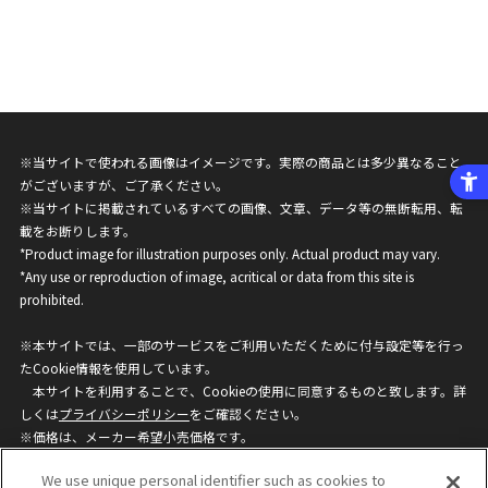
※当サイトで使われる画像はイメージです。実際の商品とは多少異なること
がございますが、ご了承ください。
※当サイトに掲載されているすべての画像、文章、データ等の無断転用、転
載をお断りします。
*Product image for illustration purposes only. Actual product may vary.
*Any use or reproduction of image, acritical or data from this site is
prohibited.
※本サイトでは、一部のサービスをご利用いただくために付与設定等を行っ
たCookie情報を使用しています。
本サイトを利用することで、Cookieの使用に同意するものと致します。詳
しくは
プライバシーポリシー
をご確認ください。
※価格は、メーカー希望小売価格です。
※商品名・発売日・価格などこのホームページの情報は変更になる場合がご
We use unique personal identifier such as cookies to
ざいますのでご了承ください。