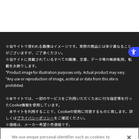
※当サイトで使われる画像はイメージです。実際の商品とは多少異なること
がございますが、ご了承ください。
※当サイトに掲載されているすべての画像、文章、データ等の無断転用、転
載をお断りします。
*Product image for illustration purposes only. Actual product may vary.
*Any use or reproduction of image, acritical or data from this site is
prohibited.
※本サイトでは、一部のサービスをご利用いただくために付与設定等を行っ
たCookie情報を使用しています。
本サイトを利用することで、Cookieの使用に同意するものと致します。詳
しくは
プライバシーポリシー
をご確認ください。
※価格は、メーカー希望小売価格です。
※商品名・発売日・価格などこのホームページの情報は変更になる場合がご
We use unique personal identifier such as cookies to
ざいますのでご了承ください。