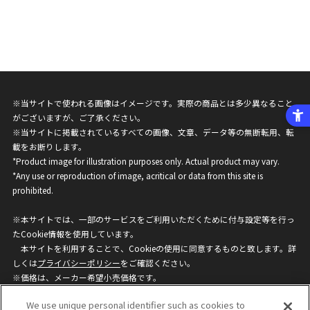
※当サイトで使われる画像はイメージです。実際の商品とは多少異なること
がございますが、ご了承ください。
※当サイトに掲載されているすべての画像、文章、データ等の無断転用、転
載をお断りします。
*Product image for illustration purposes only. Actual product may vary.
*Any use or reproduction of image, acritical or data from this site is
prohibited.
※本サイトでは、一部のサービスをご利用いただくために付与設定等を行っ
たCookie情報を使用しています。
本サイトを利用することで、Cookieの使用に同意するものと致します。詳
しくは
プライバシーポリシー
をご確認ください。
※価格は、メーカー希望小売価格です。
※商品名・発売日・価格などこのホームページの情報は変更になる場合がご
We use unique personal identifier such as cookies to
ざいますのでご了承ください。