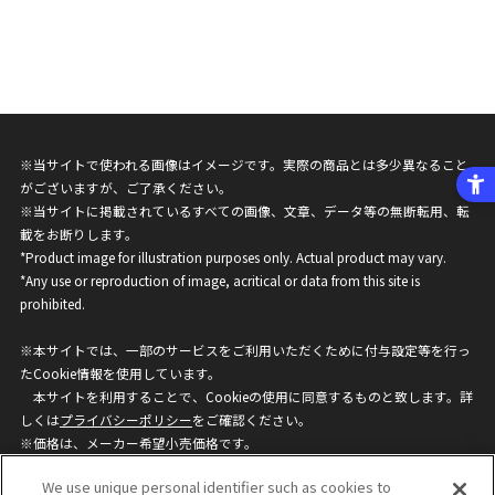
※当サイトで使われる画像はイメージです。実際の商品とは多少異なること
がございますが、ご了承ください。
※当サイトに掲載されているすべての画像、文章、データ等の無断転用、転
載をお断りします。
*Product image for illustration purposes only. Actual product may vary.
*Any use or reproduction of image, acritical or data from this site is
prohibited.
※本サイトでは、一部のサービスをご利用いただくために付与設定等を行っ
たCookie情報を使用しています。
本サイトを利用することで、Cookieの使用に同意するものと致します。詳
しくは
プライバシーポリシー
をご確認ください。
※価格は、メーカー希望小売価格です。
※商品名・発売日・価格などこのホームページの情報は変更になる場合がご
We use unique personal identifier such as cookies to
ざいますのでご了承ください。