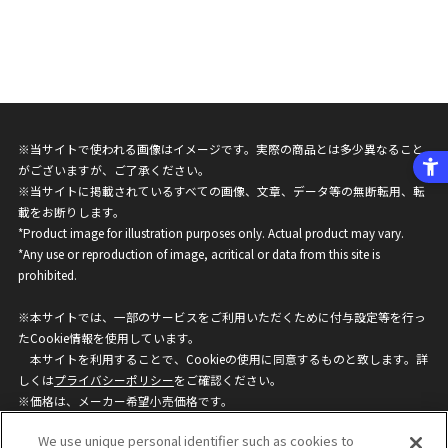
※当サイトで使われる画像はイメージです。実際の商品とは多少異なること
がございますが、ご了承ください。
※当サイトに掲載されているすべての画像、文章、データ等の無断転用、転
載をお断りします。
*Product image for illustration purposes only. Actual product may vary.
*Any use or reproduction of image, acritical or data from this site is
prohibited.
※本サイトでは、一部のサービスをご利用いただくために付与設定等を行っ
たCookie情報を使用しています。
本サイトを利用することで、Cookieの使用に同意するものと致します。詳
しくは
プライバシーポリシー
をご確認ください。
※価格は、メーカー希望小売価格です。
※商品名・発売日・価格などこのホームページの情報は変更になる場合がご
We use unique personal identifier such as cookies to
ざいますのでご了承ください。