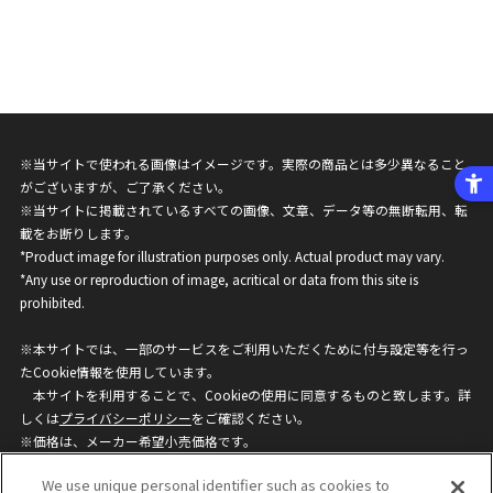
※当サイトで使われる画像はイメージです。実際の商品とは多少異なること
がございますが、ご了承ください。
※当サイトに掲載されているすべての画像、文章、データ等の無断転用、転
載をお断りします。
*Product image for illustration purposes only. Actual product may vary.
*Any use or reproduction of image, acritical or data from this site is
prohibited.
※本サイトでは、一部のサービスをご利用いただくために付与設定等を行っ
たCookie情報を使用しています。
本サイトを利用することで、Cookieの使用に同意するものと致します。詳
しくは
プライバシーポリシー
をご確認ください。
※価格は、メーカー希望小売価格です。
※商品名・発売日・価格などこのホームページの情報は変更になる場合がご
We use unique personal identifier such as cookies to
ざいますのでご了承ください。