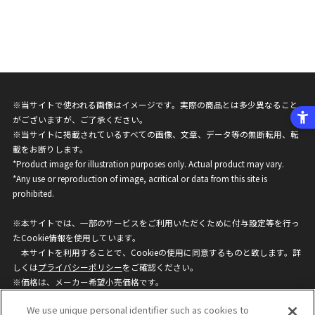
※当サイトで使われる画像はイメージです。実際の商品とは多少異なること
がございますが、ご了承ください。
※当サイトに掲載されているすべての画像、文章、データ等の無断転用、転
載をお断りします。
*Product image for illustration purposes only. Actual product may vary.
*Any use or reproduction of image, acritical or data from this site is
prohibited.
※本サイトでは、一部のサービスをご利用いただくために付与設定等を行っ
たCookie情報を使用しています。
本サイトを利用することで、Cookieの使用に同意するものと致します。詳
しくは
プライバシーポリシー
をご確認ください。
※価格は、メーカー希望小売価格です。
※商品名・発売日・価格などこのホームページの情報は変更になる場合がご
We use unique personal identifier such as cookies to
ざいますのでご了承ください。