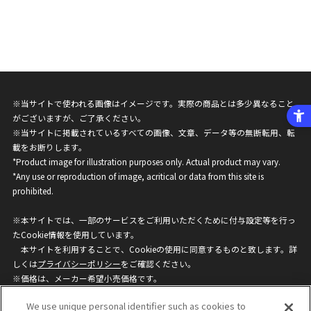
※当サイトで使われる画像はイメージです。実際の商品とは多少異なること
がございますが、ご了承ください。
※当サイトに掲載されているすべての画像、文章、データ等の無断転用、転
載をお断りします。
*Product image for illustration purposes only. Actual product may vary.
*Any use or reproduction of image, acritical or data from this site is
prohibited.
※本サイトでは、一部のサービスをご利用いただくために付与設定等を行っ
たCookie情報を使用しています。
本サイトを利用することで、Cookieの使用に同意するものと致します。詳
しくは
プライバシーポリシー
をご確認ください。
※価格は、メーカー希望小売価格です。
※商品名・発売日・価格などこのホームページの情報は変更になる場合がご
We use unique personal identifier such as cookies to
ざいますのでご了承ください。