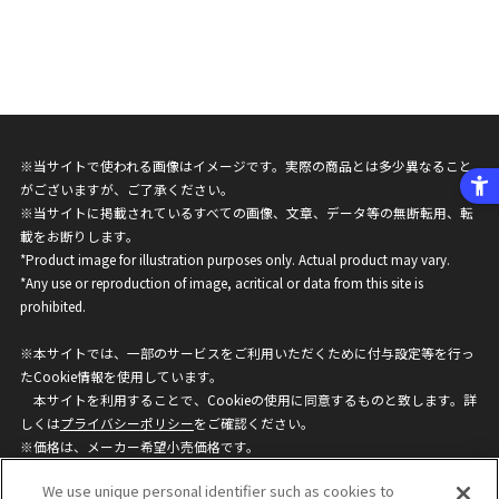
※当サイトで使われる画像はイメージです。実際の商品とは多少異なること
がございますが、ご了承ください。
※当サイトに掲載されているすべての画像、文章、データ等の無断転用、転
載をお断りします。
*Product image for illustration purposes only. Actual product may vary.
*Any use or reproduction of image, acritical or data from this site is
prohibited.
※本サイトでは、一部のサービスをご利用いただくために付与設定等を行っ
たCookie情報を使用しています。
本サイトを利用することで、Cookieの使用に同意するものと致します。詳
しくは
プライバシーポリシー
をご確認ください。
※価格は、メーカー希望小売価格です。
※商品名・発売日・価格などこのホームページの情報は変更になる場合がご
We use unique personal identifier such as cookies to
ざいますのでご了承ください。