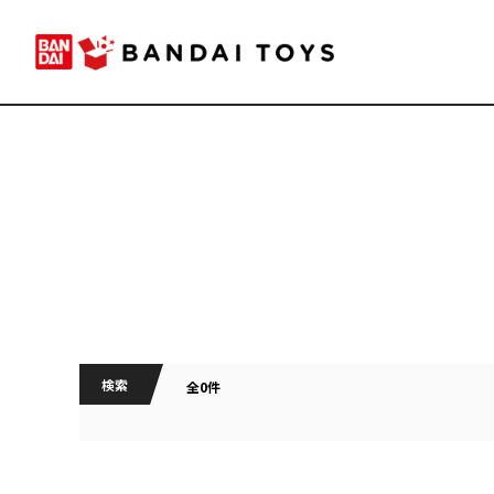
検索
全0件