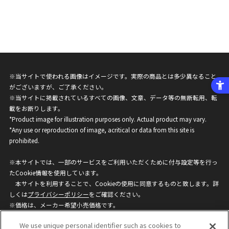
※当サイトで使われる画像はイメージです。実際の商品とは多少異なること
がございますが、ご了承ください。
※当サイトに掲載されているすべての画像、文章、データ等の無断転用、転
載をお断りします。
*Product image for illustration purposes only. Actual product may vary.
*Any use or reproduction of image, acritical or data from this site is
prohibited.
※本サイトでは、一部のサービスをご利用いただくために付与設定等を行っ
たCookie情報を使用しています。
本サイトを利用することで、Cookieの使用に同意するものと致します。詳
しくは
プライバシーポリシー
をご確認ください。
※価格は、メーカー希望小売価格です。
※商品名・発売日・価格などこのホームページの情報は変更になる場合がご
We use unique personal identifier such as cookies to
ざいますのでご了承ください。