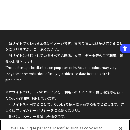
※当サイトで使われる画像はイメージです。実際の商品とは多少異なること
がございますが、ご了承ください。
※当サイトに掲載されているすべての画像、文章、データ等の無断転用、転
載をお断りします。
*Product image for illustration purposes only. Actual product may vary.
*Any use or reproduction of image, acritical or data from this site is
prohibited.
※本サイトでは、一部のサービスをご利用いただくために付与設定等を行っ
たCookie情報を使用しています。
本サイトを利用することで、Cookieの使用に同意するものと致します。詳
しくは
プライバシーポリシー
をご確認ください。
※価格は、メーカー希望小売価格です。
※商品名・発売日・価格などこのホームページの情報は変更になる場合がご
We use unique personal identifier such as cookies to
ざいますのでご了承ください。