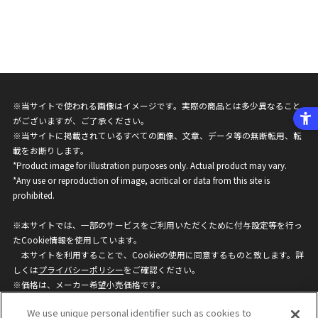
※当サイトで使われる画像はイメージです。実際の商品とは多少異なること
がございますが、ご了承ください。
※当サイトに掲載されているすべての画像、文章、データ等の無断転用、転
載をお断りします。
*Product image for illustration purposes only. Actual product may vary.
*Any use or reproduction of image, acritical or data from this site is
prohibited.
※本サイトでは、一部のサービスをご利用いただくために付与設定等を行っ
たCookie情報を使用しています。
本サイトを利用することで、Cookieの使用に同意するものと致します。詳
しくは
プライバシーポリシー
をご確認ください。
※価格は、メーカー希望小売価格です。
※商品名・発売日・価格などこのホームページの情報は変更になる場合がご
We use unique personal identifier such as cookies to
ざいますのでご了承ください。