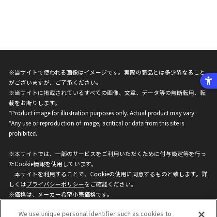
※当サイトで使われる画像はイメージです。実際の商品とは多少異なること
がございますが、ご了承ください。
※当サイトに掲載されているすべての画像、文章、データ等の無断転用、転
載をお断りします。
*Product image for illustration purposes only. Actual product may vary.
*Any use or reproduction of image, acritical or data from this site is
prohibited.
※本サイトでは、一部のサービスをご利用いただくために付与設定等を行っ
たCookie情報を使用しています。
本サイトを利用することで、Cookieの使用に同意するものと致します。詳
しくは
プライバシーポリシー
をご確認ください。
※価格は、メーカー希望小売価格です。
※商品名・発売日・価格などこのホームページの情報は変更になる場合がご
We use unique personal identifier such as cookies to
ざいますのでご了承ください。