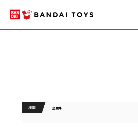
検索
全0件