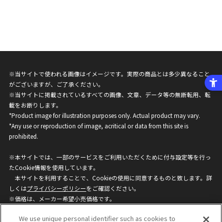
※当サイトで使われる画像はイメージです。実際の商品とは多少異なること
がございますが、ご了承ください。
※当サイトに掲載されているすべての画像、文章、データ等の無断転用、転
載をお断りします。
*Product image for illustration purposes only. Actual product may vary.
*Any use or reproduction of image, acritical or data from this site is
prohibited.
※本サイトでは、一部のサービスをご利用いただくために付与設定等を行っ
たCookie情報を使用しています。
本サイトを利用することで、Cookieの使用に同意するものと致します。詳
しくは
プライバシーポリシー
をご確認ください。
※価格は、メーカー希望小売価格です。
※商品名・発売日・価格などこのホームページの情報は変更になる場合がご
We use unique personal identifier such as cookies to
ざいますのでご了承ください。