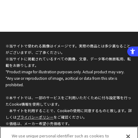
※当サイトで使われる画像はイメージです。実際の商品とは多少異なること
がございますが、ご了承ください。
※当サイトに掲載されているすべての画像、文章、データ等の無断転用、転
載をお断りします。
*Product image for illustration purposes only. Actual product may vary.
*Any use or reproduction of image, acritical or data from this site is
prohibited.
※本サイトでは、一部のサービスをご利用いただくために付与設定等を行っ
たCookie情報を使用しています。
本サイトを利用することで、Cookieの使用に同意するものと致します。詳
しくは
プライバシーポリシー
をご確認ください。
※価格は、メーカー希望小売価格です。
※商品名・発売日・価格などこのホームページの情報は変更になる場合がご
We use unique personal identifier such as cookies to
ざいますのでご了承ください。