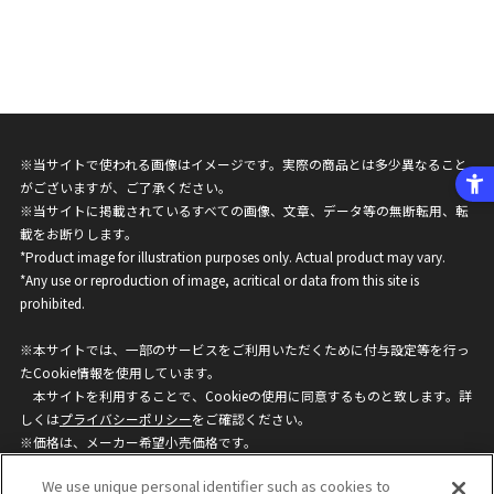
※当サイトで使われる画像はイメージです。実際の商品とは多少異なること
がございますが、ご了承ください。
※当サイトに掲載されているすべての画像、文章、データ等の無断転用、転
載をお断りします。
*Product image for illustration purposes only. Actual product may vary.
*Any use or reproduction of image, acritical or data from this site is
prohibited.
※本サイトでは、一部のサービスをご利用いただくために付与設定等を行っ
たCookie情報を使用しています。
本サイトを利用することで、Cookieの使用に同意するものと致します。詳
しくは
プライバシーポリシー
をご確認ください。
※価格は、メーカー希望小売価格です。
※商品名・発売日・価格などこのホームページの情報は変更になる場合がご
We use unique personal identifier such as cookies to
ざいますのでご了承ください。