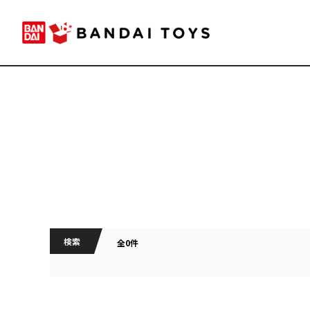
検索
全0件