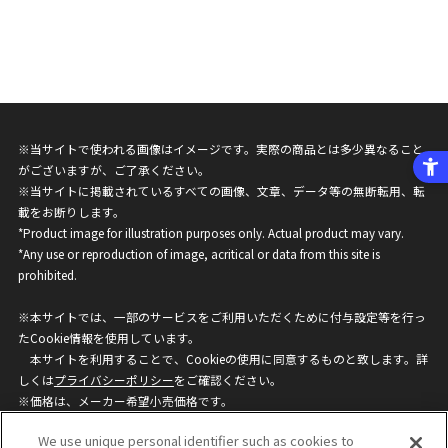
※当サイトで使われる画像はイメージです。実際の商品とは多少異なること
がございますが、ご了承ください。
※当サイトに掲載されているすべての画像、文章、データ等の無断転用、転
載をお断りします。
*Product image for illustration purposes only. Actual product may vary.
*Any use or reproduction of image, acritical or data from this site is
prohibited.
※本サイトでは、一部のサービスをご利用いただくために付与設定等を行っ
たCookie情報を使用しています。
本サイトを利用することで、Cookieの使用に同意するものと致します。詳
しくは
プライバシーポリシー
をご確認ください。
※価格は、メーカー希望小売価格です。
※商品名・発売日・価格などこのホームページの情報は変更になる場合がご
We use unique personal identifier such as cookies to
ざいますのでご了承ください。