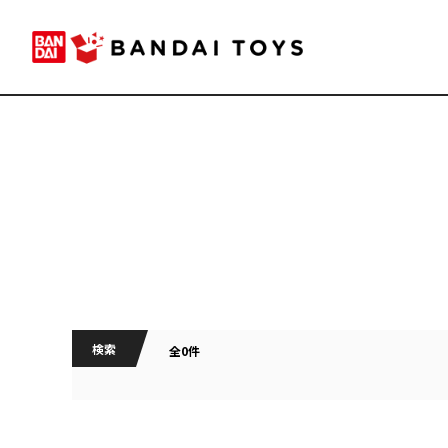
検索
全0件