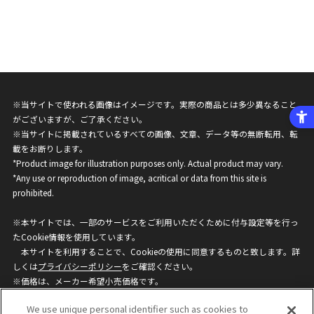
※当サイトで使われる画像はイメージです。実際の商品とは多少異なること
がございますが、ご了承ください。
※当サイトに掲載されているすべての画像、文章、データ等の無断転用、転
載をお断りします。
*Product image for illustration purposes only. Actual product may vary.
*Any use or reproduction of image, acritical or data from this site is
prohibited.
※本サイトでは、一部のサービスをご利用いただくために付与設定等を行っ
たCookie情報を使用しています。
本サイトを利用することで、Cookieの使用に同意するものと致します。詳
しくは
プライバシーポリシー
をご確認ください。
※価格は、メーカー希望小売価格です。
※商品名・発売日・価格などこのホームページの情報は変更になる場合がご
We use unique personal identifier such as cookies to
ざいますのでご了承ください。