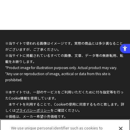
※当サイトで使われる画像はイメージです。実際の商品とは多少異なること
がございますが、ご了承ください。
※当サイトに掲載されているすべての画像、文章、データ等の無断転用、転
載をお断りします。
*Product image for illustration purposes only. Actual product may vary.
*Any use or reproduction of image, acritical or data from this site is
prohibited.
※本サイトでは、一部のサービスをご利用いただくために付与設定等を行っ
たCookie情報を使用しています。
本サイトを利用することで、Cookieの使用に同意するものと致します。詳
しくは
プライバシーポリシー
をご確認ください。
※価格は、メーカー希望小売価格です。
※商品名・発売日・価格などこのホームページの情報は変更になる場合がご
We use unique personal identifier such as cookies to
ざいますのでご了承ください。